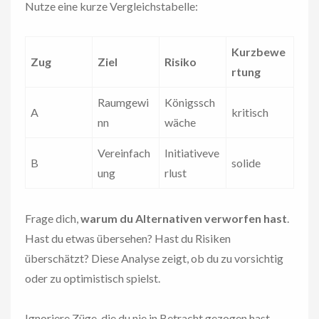
Nutze eine kurze Vergleichstabelle:
Kurzbewe
Zug
Ziel
Risiko
rtung
Raumgewi
Königssch
A
kritisch
nn
wäche
Vereinfach
Initiativeve
B
solide
ung
rlust
Frage dich,
warum du Alternativen verworfen hast
.
Hast du etwas übersehen? Hast du Risiken
überschätzt? Diese Analyse zeigt, ob du zu vorsichtig
oder zu optimistisch spielst.
Ignoriere Züge, die du nie in Betracht gezogen hast.