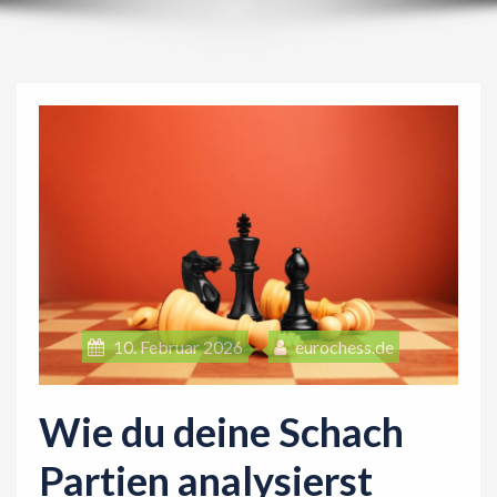
i
o
n
10. Februar 2026
eurochess.de
Wie du deine Schach
Partien analysierst