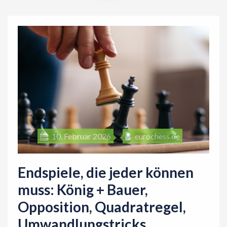
i
o
n
10. Februar 2026
eurochess.de
Endspiele, die jeder können
muss: König + Bauer,
Opposition, Quadratregel,
Umwandlungstricks