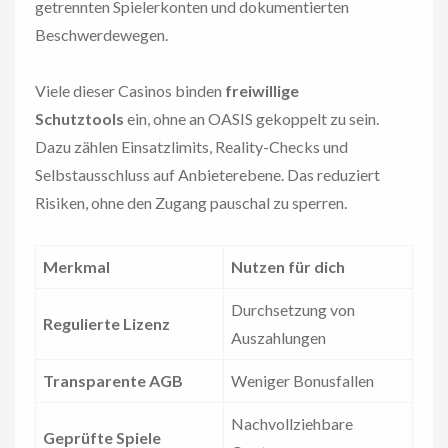
getrennten Spielerkonten und dokumentierten
Beschwerdewegen.
Viele dieser Casinos binden
freiwillige
Schutztools
ein, ohne an OASIS gekoppelt zu sein.
Dazu zählen Einsatzlimits, Reality-Checks und
Selbstausschluss auf Anbieterebene. Das reduziert
Risiken, ohne den Zugang pauschal zu sperren.
Merkmal
Nutzen für dich
Durchsetzung von
Regulierte Lizenz
Auszahlungen
Transparente AGB
Weniger Bonusfallen
Nachvollziehbare
Geprüfte Spiele