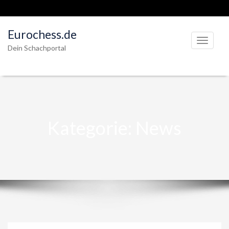
Eurochess.de
T
Dein Schachportal
o
g
g
l
e
Kategorie:
News
n
a
v
i
g
a
t