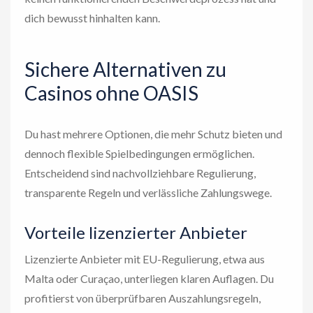
dich bewusst hinhalten kann.
Sichere Alternativen zu
Casinos ohne OASIS
Du hast mehrere Optionen, die mehr Schutz bieten und
dennoch flexible Spielbedingungen ermöglichen.
Entscheidend sind nachvollziehbare Regulierung,
transparente Regeln und verlässliche Zahlungswege.
Vorteile lizenzierter Anbieter
Lizenzierte Anbieter mit EU-Regulierung, etwa aus
Malta oder Curaçao, unterliegen klaren Auflagen. Du
profitierst von überprüfbaren Auszahlungsregeln,