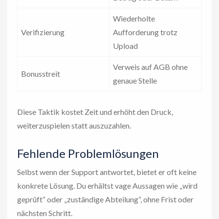
Wiederholte
Verifizierung
Aufforderung trotz
Upload
Verweis auf AGB ohne
Bonusstreit
genaue Stelle
Diese Taktik kostet Zeit und erhöht den Druck,
weiterzuspielen statt auszuzahlen.
Fehlende Problemlösungen
Selbst wenn der Support antwortet, bietet er oft keine
konkrete Lösung. Du erhältst vage Aussagen wie „wird
geprüft“ oder „zuständige Abteilung“, ohne Frist oder
nächsten Schritt.