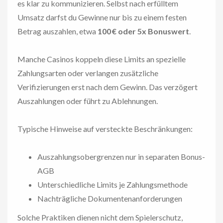
es klar zu kommunizieren. Selbst nach erfülltem
Umsatz darfst du Gewinne nur bis zu einem festen
Betrag auszahlen, etwa
100 € oder 5x Bonuswert
.
Manche Casinos koppeln diese Limits an spezielle
Zahlungsarten oder verlangen zusätzliche
Verifizierungen erst nach dem Gewinn. Das verzögert
Auszahlungen oder führt zu Ablehnungen.
Typische Hinweise auf versteckte Beschränkungen:
Auszahlungsobergrenzen nur in separaten Bonus-
AGB
Unterschiedliche Limits je Zahlungsmethode
Nachträgliche Dokumentenanforderungen
Solche Praktiken dienen nicht dem Spielerschutz,