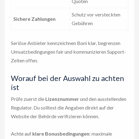
Quoten
Schutz vor versteckten
Sichere Zahlungen
Gebühren
Seriöse Anbieter kennzeichnen Boni klar, begrenzen
Umsatzbedingungen fair und kommunizieren Support-
Zeiten offen.
Worauf bei der Auswahl zu achten
ist
Prüfe zuerst die
Lizenznummer
und den ausstellenden
Regulator. Du solltest die Angaben direkt auf der
Website der Behörde verifizieren können.
Achte auf
klare Bonusbedingungen
: maximale