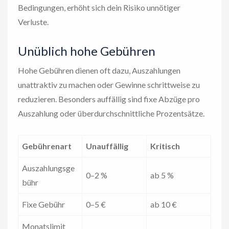
Bedingungen, erhöht sich dein Risiko unnötiger
Verluste.
Unüblich hohe Gebühren
Hohe Gebühren dienen oft dazu, Auszahlungen
unattraktiv zu machen oder Gewinne schrittweise zu
reduzieren. Besonders auffällig sind fixe Abzüge pro
Auszahlung oder überdurchschnittliche Prozentsätze.
Gebührenart
Unauffällig
Kritisch
Auszahlungsge
0–2 %
ab 5 %
bühr
Fixe Gebühr
0–5 €
ab 10 €
Monatslimit