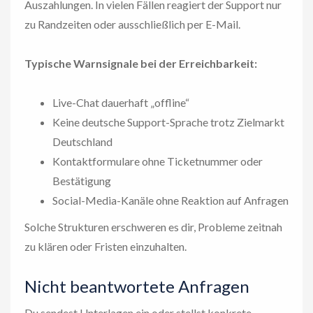
Auszahlungen. In vielen Fällen reagiert der Support nur
zu Randzeiten oder ausschließlich per E-Mail.
Typische Warnsignale bei der Erreichbarkeit:
Live-Chat dauerhaft „offline“
Keine deutsche Support-Sprache trotz Zielmarkt
Deutschland
Kontaktformulare ohne Ticketnummer oder
Bestätigung
Social-Media-Kanäle ohne Reaktion auf Anfragen
Solche Strukturen erschweren es dir, Probleme zeitnah
zu klären oder Fristen einzuhalten.
Nicht beantwortete Anfragen
Du sendest Unterlagen ein oder stellst konkrete