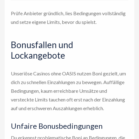
Prüfe Anbieter gründlich, lies Bedingungen vollständig
und setze eigene Limits, bevor du spielst.
Bonusfallen und
Lockangebote
Unseriöse Casinos ohne OASIS nutzen Boni gezielt, um
dich zu schnellen Einzahlungen zu bewegen. Auffällige
Bedingungen, kaum erreichbare Umsätze und
versteckte Limits tauchen oft erst nach der Einzahlung
auf und erschweren Auszahlungen erheblich.
Unfaire Bonusbedingungen
Du erkennst problematische Boni an Bedingungen, die