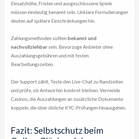
Einsatzhöhe, Fristen und ausgeschlossene Spiele
müssen eindeutig benannt sein. Unklare Formulierungen
deuten auf spätere Einschränkungen hin.
Zahlungsmethoden sollten
bekannt und
nachvollziehbar
sein. Bevorzuge Anbieter ohne
Auszahlungsgebühren und mit festen
Bearbeitungszeiten.
Der Support zählt. Teste den Live-Chat zu Randzeiten
und prüfe, ob Antworten konkret bleiben. Vermeide
Casinos, die Auszahlungen an zusätzliche Dokumente
koppeln, die über übliche KYC-Prüfungen hinausgehen.
Fazit: Selbstschutz beim