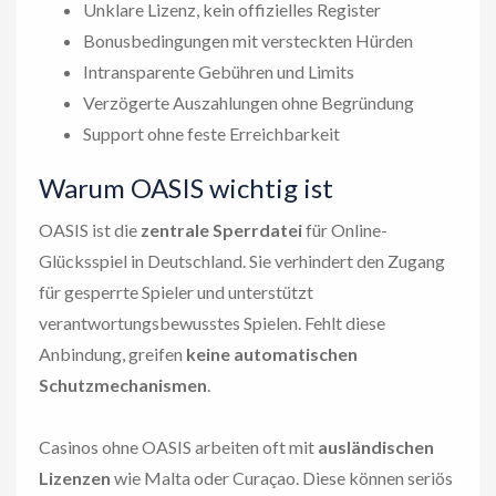
Unklare Lizenz, kein offizielles Register
Bonusbedingungen mit versteckten Hürden
Intransparente Gebühren und Limits
Verzögerte Auszahlungen ohne Begründung
Support ohne feste Erreichbarkeit
Warum OASIS wichtig ist
OASIS ist die
zentrale Sperrdatei
für Online-
Glücksspiel in Deutschland. Sie verhindert den Zugang
für gesperrte Spieler und unterstützt
verantwortungsbewusstes Spielen. Fehlt diese
Anbindung, greifen
keine automatischen
Schutzmechanismen
.
Casinos ohne OASIS arbeiten oft mit
ausländischen
Lizenzen
wie Malta oder Curaçao. Diese können seriös