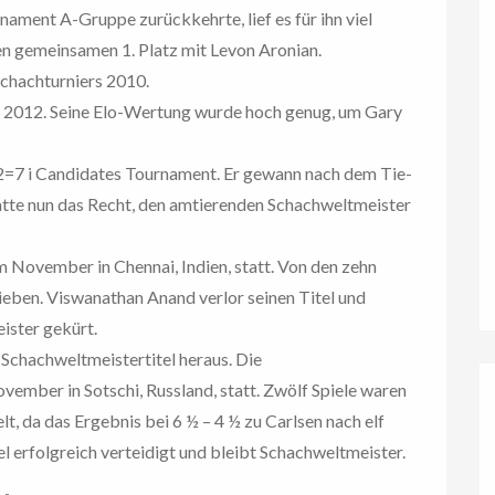
nament A-Gruppe zurückkehrte, lief es für ihn viel
nen gemeinsamen 1. Platz mit Levon Aronian.
chachturniers 2010.
 2012. Seine Elo-Wertung wurde hoch genug, um Gary
2=7 i Candidates Tournament. Er gewann nach dem Tie-
atte nun das Recht, den amtierenden Schachweltmeister
 November in Chennai, Indien, statt. Von den zehn
ieben. Viswanathan Anand verlor seinen Titel und
ster gekürt.
Schachweltmeistertitel heraus. Die
ember in Sotschi, Russland, statt. Zwölf Spiele waren
lt, da das Ergebnis bei 6 ½ – 4 ½ zu Carlsen nach elf
tel erfolgreich verteidigt und bleibt Schachweltmeister.