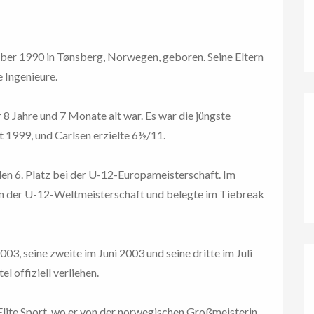
r 1990 in Tønsberg, Norwegen, geboren. Seine Eltern
 Ingenieure.
r 8 Jahre und 7 Monate alt war. Es war die jüngste
 1999, und Carlsen erzielte 6½/11.
en 6. Platz bei der U-12-Europameisterschaft. Im
 in der U-12-Weltmeisterschaft und belegte im Tiebreak
03, seine zweite im Juni 2003 und seine dritte im Juli
 offiziell verliehen.
lite Sport, wo er von der norwegischen Großmeisterin